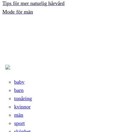
Tips för mer naturlig hårvård
Mode för män
baby
barn
tonåring
kvinnor
män
sport
skönhet