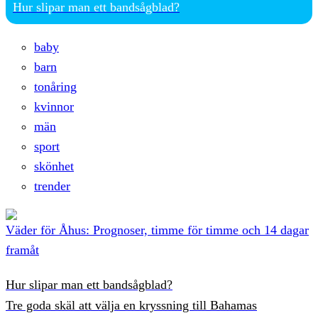
Hur slipar man ett bandsågblad?
baby
barn
tonåring
kvinnor
män
sport
skönhet
trender
Väder för Åhus: Prognoser, timme för timme och 14 dagar
framåt
Hur slipar man ett bandsågblad?
Tre goda skäl att välja en kryssning till Bahamas