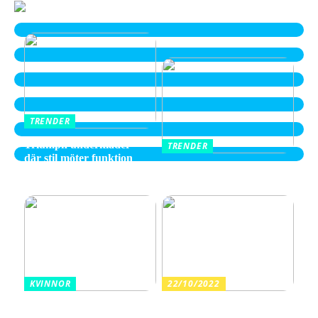
TRENDER
Triumph underkläder –
TRENDER
där stil möter funktion
Hitta de Perfekta Skorna
hos Skechers
KVINNOR
22/10/2022
Garderobens nya kapitel:
Här hittar du dina nya