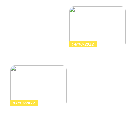
uppdatera med trendiga
vårkläder
val
14/10/2022
Investera i dig själv och ditt
välmående
03/10/2022
Hur slipar man ett
bandsågblad?