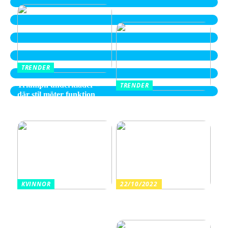
TRENDER
Triumph underkläder –
TRENDER
där stil möter funktion
Hitta de Perfekta Skorna
hos Skechers
KVINNOR
22/10/2022
Garderobens nya kapitel:
Här hittar du dina nya
uppdatera med trendiga
vårkläder
val