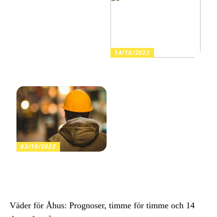
14/10/2022
Investera i dig själv och ditt
välmående
03/10/2022
Hur slipar man ett
bandsågblad?
Väder för Åhus: Prognoser, timme för timme och 14