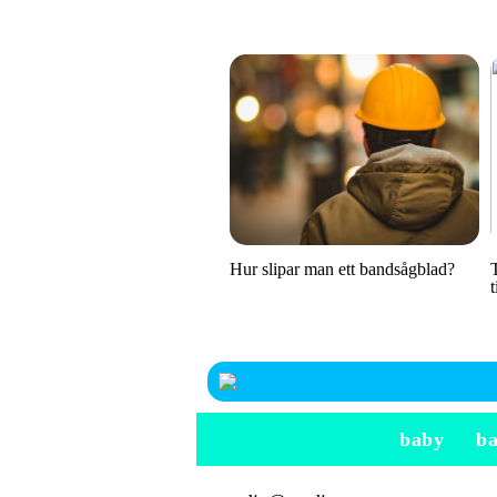
Hur slipar man ett bandsågblad?
baby
b