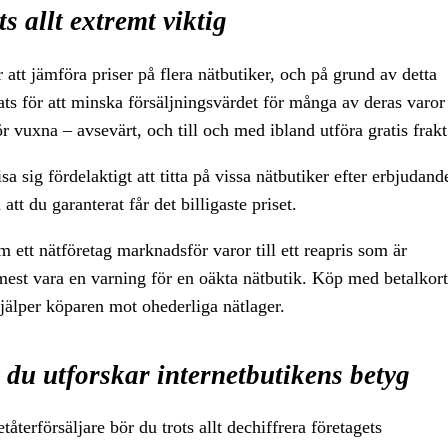
s allt extremt viktig
r att jämföra priser på flera nätbutiker, och på grund av detta
sats för att minska försäljningsvärdet för många av deras varor
r vuxna – avsevärt, och till och med ibland utföra gratis frakt
a sig fördelaktigt att titta på vissa nätbutiker efter erbjudand
att du garanterat får det billigaste priset.
 ett nätföretag marknadsför varor till ett reapris som är
a mest vara en varning för en oäkta nätbutik. Köp med betalkort
jälper köparen mot ohederliga nätlager.
du utforskar internetbutikens betyg
återförsäljare bör du trots allt dechiffrera företagets