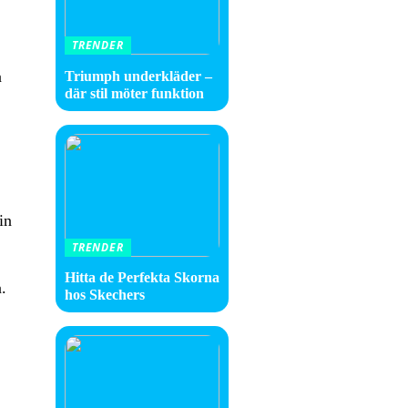
TRENDER
å
Triumph underkläder –
där stil möter funktion
in
TRENDER
Hitta de Perfekta Skorna
.
hos Skechers