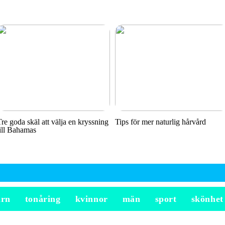
Tre goda skäl att välja en kryssning
Tips för mer naturlig hårvård
till Bahamas
arn
tonåring
kvinnor
män
sport
skönhet