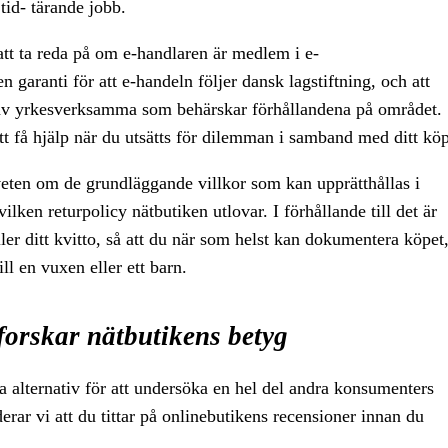
tid- tärande jobb.
att ta reda på om e-handlaren är medlem i e-
n garanti för att e-handeln följer dansk lagstiftning, och att
s av yrkesverksamma som behärskar förhållandena på området.
tt få hjälp när du utsätts för dilemman i samband med ditt köp
veten om de grundläggande villkor som kan upprätthållas i
lken returpolicy nätbutiken utlovar. I förhållande till det är
åller ditt kvitto, så att du när som helst kan dokumentera köpet
ll en vuxen eller ett barn.
tforskar nätbutikens betyg
iga alternativ för att undersöka en hel del andra konsumenters
ar vi att du tittar på onlinebutikens recensioner innan du