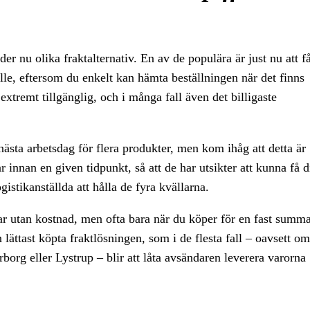
uder nu olika fraktalternativ. En av de populära är just nu att f
älle, eftersom du enkelt kan hämta beställningen när det finns
xtremt tillgänglig, och i många fall även det billigaste
nästa arbetsdag för flera produkter, men kom ihåg att detta är
ar innan en given tidpunkt, så att de har utsikter att kunna få d
gistikanställda att hålla de fyra kvällarna.
erar utan kostnad, men ofta bara när du köper för en fast summa
 lättast köpta fraktlösningen, som i de flesta fall – oavsett om
borg eller Lystrup – blir att låta avsändaren leverera varorna