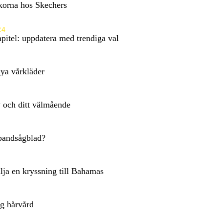
Skorna hos Skechers
24
pitel: uppdatera med trendiga val
nya vårkläder
lv och ditt välmående
 bandsågblad?
älja en kryssning till Bahamas
ig hårvård