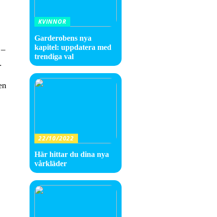
KVINNOR
Garderobens nya
kapitel: uppdatera med
 –
trendiga val
.
en
22/10/2022
Här hittar du dina nya
vårkläder