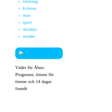
tonåring
kvinnor
män
sport
skönhet
trender
Väder för Åhus:
Prognoser, timme för
timme och 14 dagar
framåt