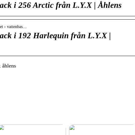
ack i 256 Arctic från L.Y.X | Åhlens
het › vattenbas…
ack i 192 Harlequin från L.Y.X |
 åhlens