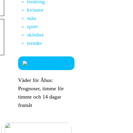
tonåring
kvinnor
män
sport
skönhet
trender
Väder för Åhus:
Prognoser, timme för
timme och 14 dagar
framåt