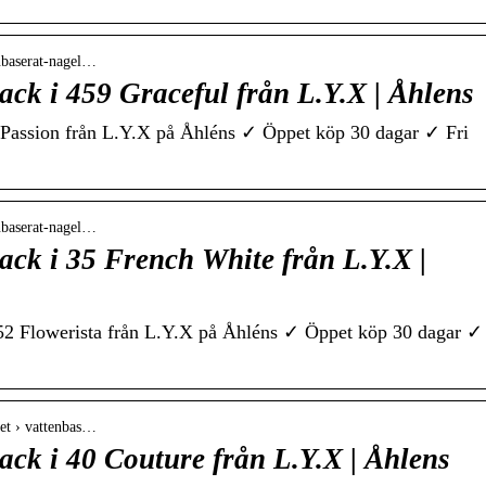
enbaserat-nagel…
ack i 459 Graceful från L.Y.X | Åhlens
 Passion från L.Y.X på Åhléns ✓ Öppet köp 30 dagar ✓ Fri
enbaserat-nagel…
ack i 35 French White från L.Y.X |
352 Flowerista från L.Y.X på Åhléns ✓ Öppet köp 30 dagar ✓
het › vattenbas…
ack i 40 Couture från L.Y.X | Åhlens