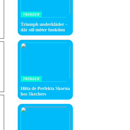
TRENDER
Triumph underkläder –
där stil möter funktion
TRENDER
Hitta de Perfekta Skorna
hos Skechers