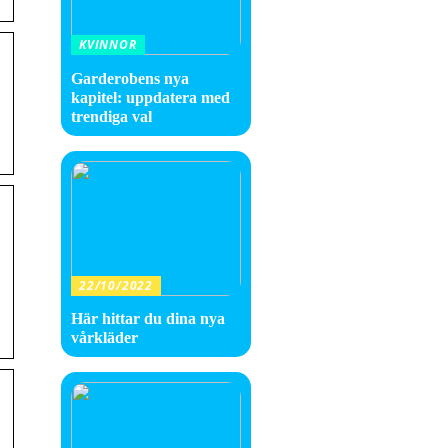
KVINNOR
Garderobens nya
kapitel: uppdatera med
trendiga val
22/10/2022
Här hittar du dina nya
vårkläder