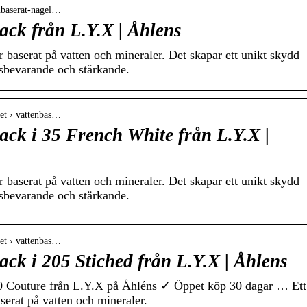
enbaserat-nagel…
ack från L.Y.X | Åhlens
r baserat på vatten och mineraler. Det skapar ett unikt skydd
tsbevarande och stärkande.
het › vattenbas…
ack i 35 French White från L.Y.X |
r baserat på vatten och mineraler. Det skapar ett unikt skydd
tsbevarande och stärkande.
het › vattenbas…
ack i 205 Stiched från L.Y.X | Åhlens
40 Couture från L.Y.X på Åhléns ✓ Öppet köp 30 dagar … Ett
serat på vatten och mineraler.