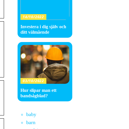
14/10/2022
Investera i dig själv och
ditt välmående
03/10/2022
Hur slipar man ett
bandsågblad?
baby
barn